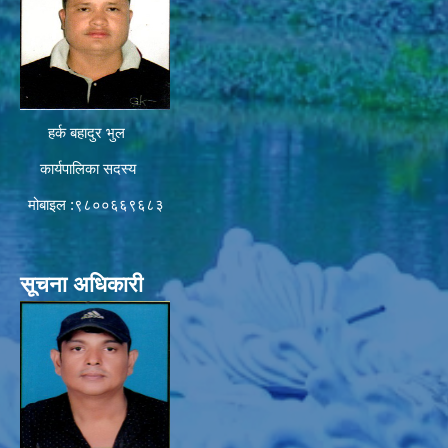
हर्क बहादुर भुल
कार्यपालिका सदस्य
मोबाइल :९८००६६९६८३
सूचना अधिकारी