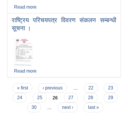
Read more
about औषधी तथा औषधीजन्य सामग्रीको दररेट पेश
गर्ने सम्बन्धी सुचना ।
राष्ट्रिय परिचयपत्र विवरण संकलन सम्बन्धी
सूचना ।
Read more
about राष्ट्रिय परिचयपत्र विवरण संकलन सम्बन्धी
सूचना ।
Pages
« first
‹ previous
…
22
23
24
25
26
27
28
29
30
…
next ›
last »