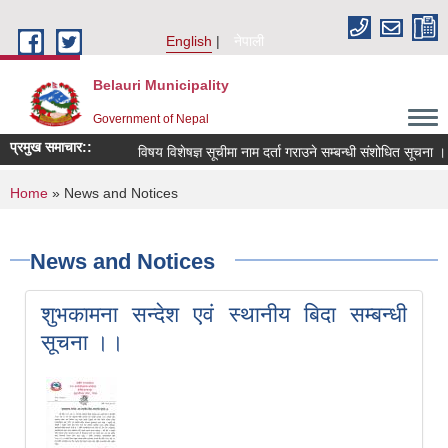
Skip to main content
English
नेपाली
Belauri Municipality
Government of Nepal
प्रमुख समाचार::
विषय विशेषज्ञ सूचीमा नाम दर्ता गराउने सम्बन्धी संशोधित सूचना ।
You are here
Home
» News and Notices
News and Notices
शुभकामना सन्देश एवं स्थानीय बिदा सम्बन्धी
सूचना ।।