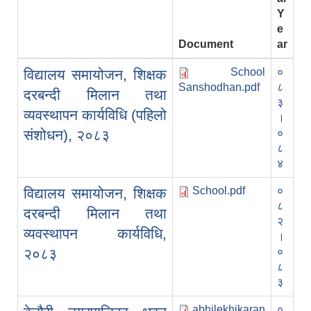
Y
e
Document
ar
School
०
विद्यालय समायोजन, शिक्षक
Sanshodhan.pdf
८
दरबन्दी मिलान तथा
३
व्यवस्थापन कार्यविधि (पहिलो
।
संशोधन), २०८३
०
८
४
School.pdf
०
विद्यालय समायोजन, शिक्षक
८
दरबन्दी मिलान तथा
२
व्यवस्थापन कार्यविधि,
।
२०८३
०
८
३
abhilekhikaran
०