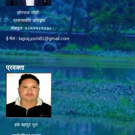
लोगराज जोशी
प्रशासकीय अधिकृत
मोबाइल :९८५११८१२३८
ई-मेल :
lograj.joshi81@gmail.com
प्रवक्ता
हर्क बहादुर भुल