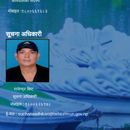
कार्यपालिका सदस्य
मोबाइल :९८००६६९६८३
सूचना अधिकारी
राजेन्द्र बिष्ट
सूचना अधिकारी
मोबाइल : ९८००६२६९७८
ई-मेल :
suchanaadhikari@belaurimun.gov.np