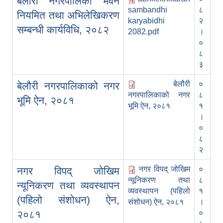
बेलौरी नगरपालिका भवन
sambandhi
८
नियमित तथा अभिलेखिकरण
karyabidhi
२
सम्बन्धी कार्यविधि, २०८२
2082.pdf
।
०
८
३
बेलौरी
०
बेलौरी नगरपालिकाको नगर
नगरपालिकाको नगर
८
भूमि ऐन, २०८१
भूमि ऐन, २०८१
१
।
०
८
२
नगर विपद् जोखिम
०
नगर विपद् जोखिम
न्यूनिकरण तथा
८
न्यूनिकरण तथा व्यवस्थापन
व्यवस्थापन (पहिलो
१
(पहिलो संशोधन) ऐन,
संशोधन) ऐन, २०८१
।
२०८१
०