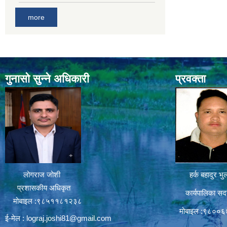
more
गुनासो सुन्ने अधिकारी
प्रवक्ता
लोगराज जोशी
हर्क बहादुर भु
प्रशासकीय अधिकृत
कार्यपालिका सद
मोबाइल :९८५११८१२३८
मोबाइल :९८००
ई-मेल :
lograj.joshi81@gmail.com