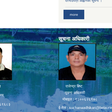
दरभाउपत्र आह्वानको सूचना ।
more
सूचना अधिकारी
ल
राजेन्द्र बिष्ट
सूचना अधिकारी
स्य
मोबाइल : ९८००६२६९७८
६६९६८३
ई-मेल :
suchanaadhikari@belauri