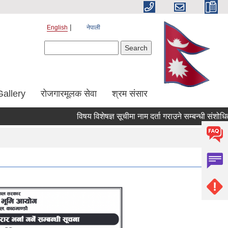
English
नेपाली
Search form
Search
Gallery
रोजगारमूलक सेवा
श्रम संसार
विषय विशेषज्ञ सूचीमा नाम दर्ता गराउने सम्बन्धी संशोधित सूचना