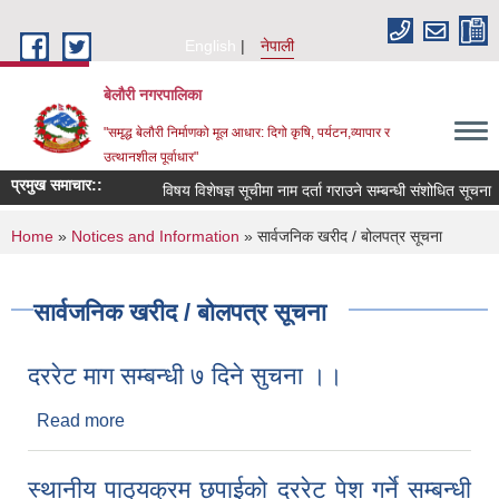
Skip to main content
English
नेपाली
बेलौरी नगरपालिका
"समृद्ध बेलौरी निर्माणको मूल आधार: दिगो कृषि, पर्यटन,व्यापार र
उत्थानशील पूर्वाधार"
प्रमुख समाचार::
विषय विशेषज्ञ सूचीमा नाम दर्ता गराउने सम्बन्धी संशोधित सूचना ।
You are here
Home
»
Notices and Information
» सार्वजनिक खरीद / बोलपत्र सूचना
सार्वजनिक खरीद / बोलपत्र सूचना
दररेट माग सम्बन्धी ७ दिने सुचना ।।
Read more
about दररेट माग सम्बन्धी ७ दिने सुचना ।।
स्थानीय पाठ्‌यक्रम छपाईको दररेट पेश गर्ने सम्बन्धी