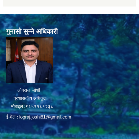
गुनासो सुन्ने अधिकारी
लोगराज जोशी
प्रशासकीय अधिकृत
मोबाइल :९८५११८१२३८
ई-मेल :
lograj.joshi81@gmail.com