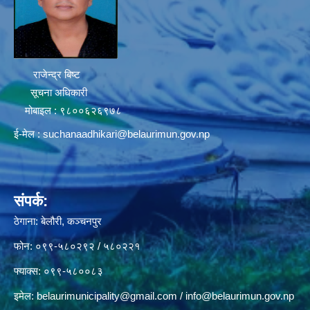
राजेन्द्र बिष्ट
सूचना अधिकारी
मोबाइल : ९८००६२६९७८
ई-मेल :
suchanaadhikari@belaurimun.gov.np
संपर्क:
ठेगाना: बेलौरी, कञ्चनपुर
फोन: ०९९-५८०२९२ / ५८०२२१
फ्याक्स: ०९९-५८००८३
इमेल:
belaurimunicipality@gmail.com
/
info@belaurimun.gov.np