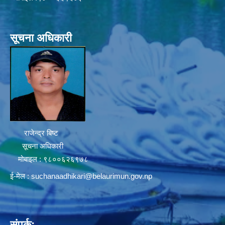
सूचना अधिकारी
राजेन्द्र बिष्ट
सूचना अधिकारी
मोबाइल : ९८००६२६९७८
ई-मेल :
suchanaadhikari@belaurimun.gov.np
संपर्क: