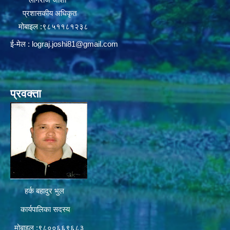
प्रशासकीय अधिकृत
मोबाइल :९८५११८१२३८
ई-मेल :
lograj.joshi81@gmail.com
प्रवक्ता
हर्क बहादुर भुल
कार्यपालिका सदस्य
मोबाइल :९८००६६९६८३