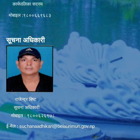
कार्यपालिका सदस्य
मोबाइल :९८००६६९६८३
सूचना अधिकारी
राजेन्द्र बिष्ट
सूचना अधिकारी
मोबाइल : ९८००६२६९७८
ई-मेल :
suchanaadhikari@belaurimun.gov.np