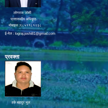
लोगराज जोशी
प्रशासकीय अधिकृत
मोबाइल :९८५११८१२३८
ई-मेल :
lograj.joshi81@gmail.com
प्रवक्ता
हर्क बहादुर भुल