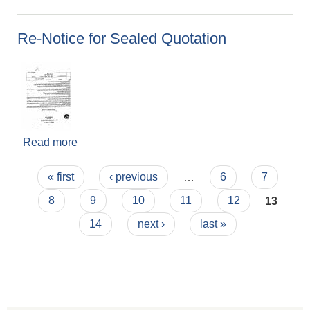
Re-Notice for Sealed Quotation
Read more
about Re-Notice for Sealed Quotation
Pages
« first
‹ previous
…
6
7
8
9
10
11
12
13
14
next ›
last »