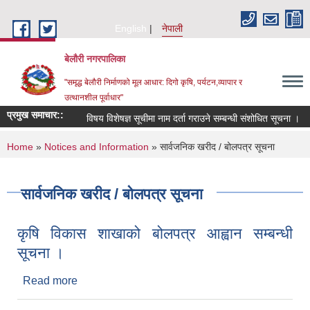
Skip to main content
English
नेपाली
बेलौरी नगरपालिका
"समृद्ध बेलौरी निर्माणको मूल आधार: दिगो कृषि, पर्यटन,व्यापार र
उत्थानशील पूर्वाधार"
प्रमुख समाचार::
विषय विशेषज्ञ सूचीमा नाम दर्ता गराउने सम्बन्धी संशोधित सूचना ।
प
You are here
Home
»
Notices and Information
» सार्वजनिक खरीद / बोलपत्र सूचना
सार्वजनिक खरीद / बोलपत्र सूचना
कृषि विकास शाखाको बोलपत्र आह्वान सम्बन्धी
सूचना ।
Read more
about कृषि विकास शाखाको बोलपत्र आह्वान सम्बन्धी सूचना
।