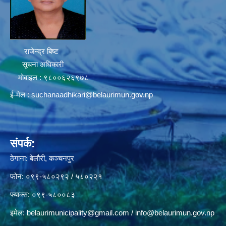
राजेन्द्र बिष्ट
सूचना अधिकारी
मोबाइल : ९८००६२६९७८
ई-मेल :
suchanaadhikari@belaurimun.gov.np
संपर्क:
ठेगाना: बेलौरी, कञ्चनपुर
फोन: ०९९-५८०२९२ / ५८०२२१
फ्याक्स: ०९९-५८००८३
इमेल:
belaurimunicipality@gmail.com
/
info@belaurimun.gov.np