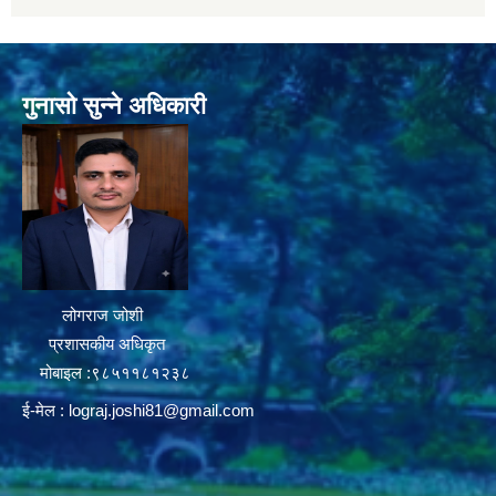
गुनासो सुन्ने अधिकारी
लोगराज जोशी
प्रशासकीय अधिकृत
मोबाइल :९८५११८१२३८
ई-मेल :
lograj.joshi81@gmail.com