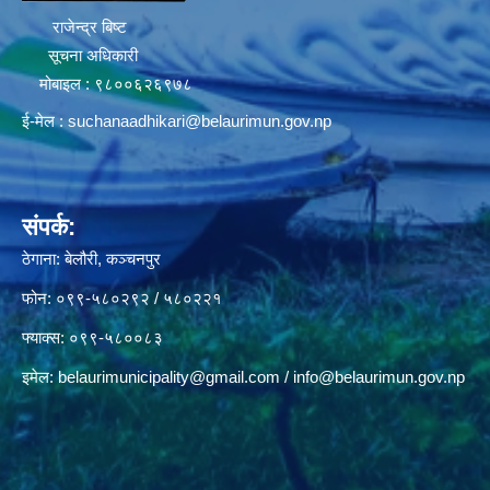
राजेन्द्र बिष्ट
सूचना अधिकारी
मोबाइल : ९८००६२६९७८
ई-मेल :
suchanaadhikari@belaurimun.gov.np
संपर्क:
ठेगाना: बेलौरी, कञ्चनपुर
फोन: ०९९-५८०२९२ / ५८०२२१
फ्याक्स: ०९९-५८००८३
इमेल:
belaurimunicipality@gmail.com
/
info@belaurimun.gov.np