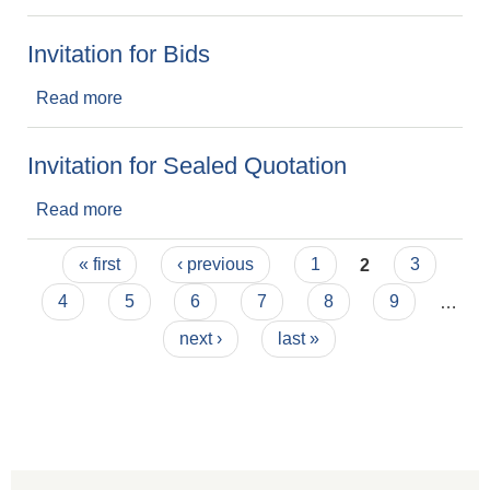
Invitation for Bids
Read more
about Invitation for Bids
Invitation for Sealed Quotation
Read more
about Invitation for Sealed Quotation
Pages
« first
‹ previous
1
2
3
4
5
6
7
8
9
…
next ›
last »