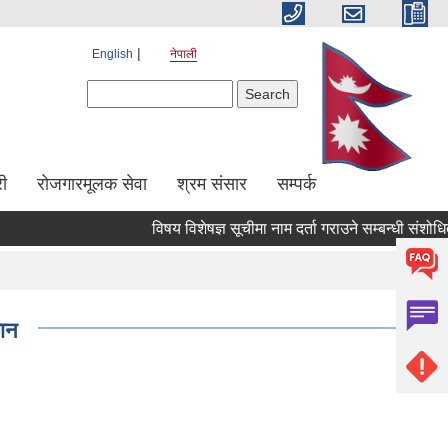
English
नेपाली
Search form
Search
ी
रोजगारमूलक सेवा
श्रम संसार
सम्पर्क
विषय विशेषज्ञ सूचीमा नाम दर्ता गराउने सम्बन्धी संशोधित स
मान