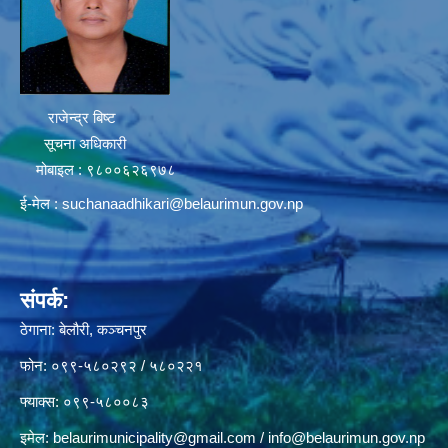
राजेन्द्र बिष्ट
सूचना अधिकारी
मोबाइल : ९८००६२६९७८
ई-मेल :
suchanaadhikari@belaurimun.gov.np
संपर्क:
ठेगाना: बेलौरी, कञ्चनपुर
फोन: ०९९-५८०२९२ / ५८०२२१
फ्याक्स: ०९९-५८००८३
इमेल:
belaurimunicipality@gmail.com
/
info@belaurimun.gov.np