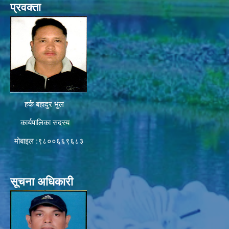
प्रवक्ता
हर्क बहादुर भुल
कार्यपालिका सदस्य
मोबाइल :९८००६६९६८३
सूचना अधिकारी