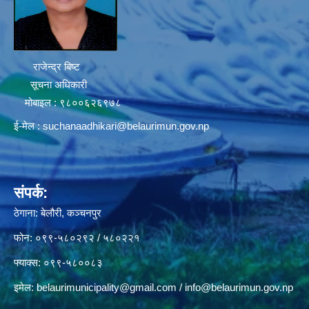
राजेन्द्र बिष्ट
सूचना अधिकारी
मोबाइल : ९८००६२६९७८
ई-मेल :
suchanaadhikari@belaurimun.gov.np
संपर्क:
ठेगाना: बेलौरी, कञ्चनपुर
फोन: ०९९-५८०२९२ / ५८०२२१
फ्याक्स: ०९९-५८००८३
इमेल:
belaurimunicipality@gmail.com
/
info@belaurimun.gov.np