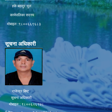
हर्क बहादुर भुल
कार्यपालिका सदस्य
मोबाइल :९८००६६९६८३
सूचना अधिकारी
राजेन्द्र बिष्ट
सूचना अधिकारी
मोबाइल : ९८००६२६९७८