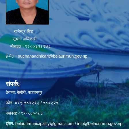
राजेन्द्र बिष्ट
सूचना अधिकारी
मोबाइल : ९८००६२६९७८
ई-मेल :
suchanaadhikari@belaurimun.gov.np
संपर्क:
ठेगाना: बेलौरी, कञ्चनपुर
फोन: ०९९-५८०२९२ / ५८०२२१
फ्याक्स: ०९९-५८००८३
इमेल:
belaurimunicipality@gmail.com
/
info@belaurimun.gov.np