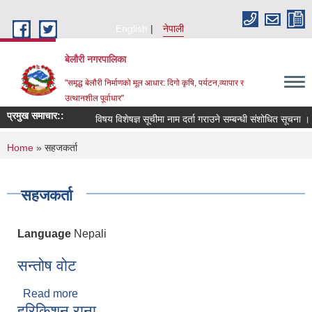
Skip to main content
English
नेपाली
बेलौरी नगरपालिका
"समृद्ध बेलौरी निर्माणको मूल आधार: दिगो कृषि, पर्यटन,व्यापार र
उत्थानशील पूर्वाधार"
प्रमुख समाचार::
विषय विशेषज्ञ सूचीमा नाम दर्ता गराउने सम्बन्धी संशोधित सूचना ।
You are here
Home
» सहजकर्ता
सहजकर्ता
Language
Nepali
सन्तोष वोट
Read more
about सन्तोष वोट
हरिकिशन राना