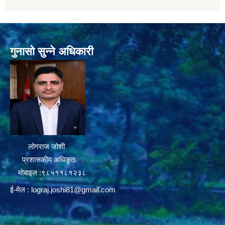
गुनासो सुन्ने अधिकारी
लोगराज जोशी
प्रशासकीय अधिकृत
मोबाइल :९८५११८१२३८
ई-मेल :
lograj.joshi81@gmail.com