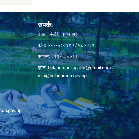
संपर्क:
ठेगाना: बेलौरी, कञ्चनपुर
फोन: ०९९-५८०२९२ / ५८०२२१
फ्याक्स: ०९९-५८००८३
इमेल:
belaurimunicipality@gmail.com
/
info@belaurimun.gov.np
mun.gov.np