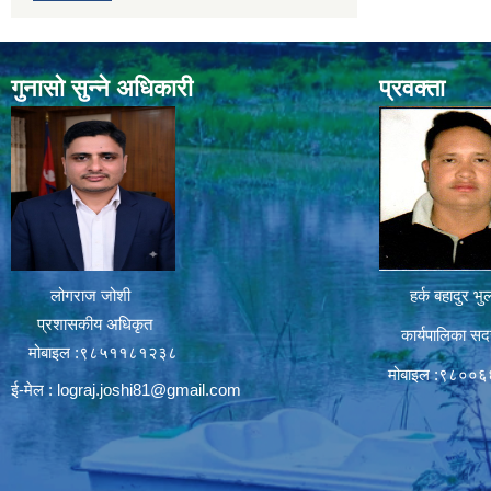
गुनासो सुन्ने अधिकारी
प्रवक्ता
लोगराज जोशी
हर्क बहादुर भु
प्रशासकीय अधिकृत
कार्यपालिका सद
मोबाइल :९८५११८१२३८
मोबाइल :९८००
ई-मेल :
lograj.joshi81@gmail.com