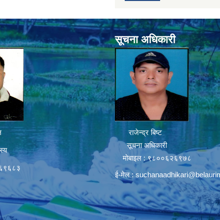
सूचना अधिकारी
ल
राजेन्द्र बिष्ट
सूचना अधिकारी
स्य
मोबाइल : ९८००६२६९७८
६६९६८३
ई-मेल :
suchanaadhikari@belauri