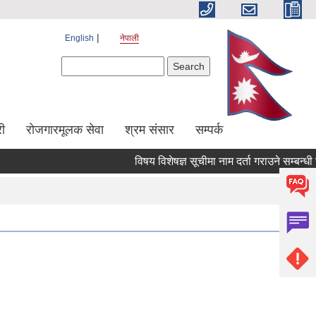
English
नेपाली
Search form
Search
ी
रोजगारमूलक सेवा
श्रम संसार
सम्पर्क
विषय विशेषज्ञ सूचीमा नाम दर्ता गराउने सम्बन्धी संश