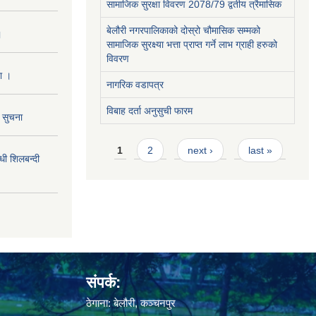
सामाजिक सुरक्षा विवरण 2078/79 द्वतीय त्रैमासिक
बेलौरी नगरपालिकाको दोस्रो चौमासिक सम्मको
।
सामाजिक सुरक्ष्या भत्ता प्राप्त गर्ने लाभ ग्राही हरुको
विवरण
ा ।
नागरिक वडापत्र
विबाह दर्ता अनुसुची फारम
ो सुचना
Pages
1
2
next ›
last »
 शिलबन्दी
संपर्क:
ठेगाना: बेलौरी, कञ्चनपुर