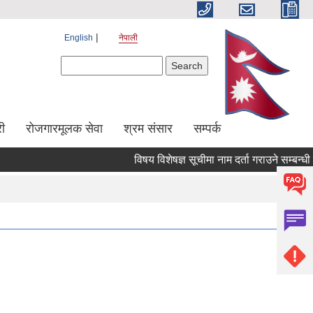
English
नेपाली
Search form
Search
ी
रोजगारमूलक सेवा
श्रम संसार
सम्पर्क
विषय विशेषज्ञ सूचीमा नाम दर्ता गराउने सम्बन्धी संश