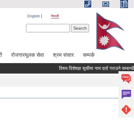
English
नेपाली
Search form
Search
ी
रोजगारमूलक सेवा
श्रम संसार
सम्पर्क
विषय विशेषज्ञ सूचीमा नाम दर्ता गराउने सम्बन्धी सं