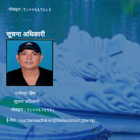
मोबाइल :९८००६६९६८३
सूचना अधिकारी
राजेन्द्र बिष्ट
सूचना अधिकारी
मोबाइल : ९८००६२६९७८
ई-मेल :
suchanaadhikari@belaurimun.gov.np