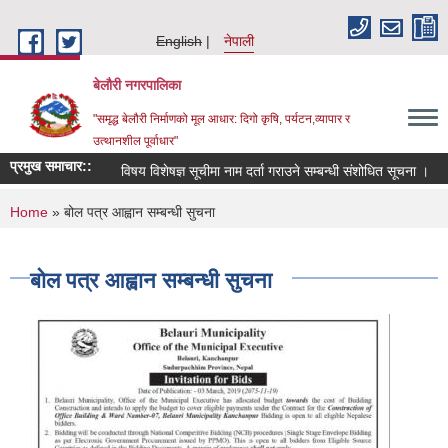
Skip to main content
English
नेपाली
बेलौरी नगरपालिका
"समृद्ध बेलौरी निर्माणको मूल आधार: दिगो कृषि, पर्यटन,व्यापार र
उत्थानशील पूर्वाधार"
प्रमुख समाचार::
विषय विशेषज्ञ सूचीमा नाम दर्ता गराउने सम्बन्धी संशोधित सूचना ।
परा
You are here
Home
» बोल पत्र आह्वान सम्बन्धी सुचना
बोल पत्र आह्वान सम्बन्धी सुचना