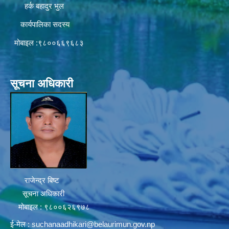
हर्क बहादुर भुल
कार्यपालिका सदस्य
मोबाइल :९८००६६९६८३
सूचना अधिकारी
राजेन्द्र बिष्ट
सूचना अधिकारी
मोबाइल : ९८००६२६९७८
ई-मेल :
suchanaadhikari@belaurimun.gov.np