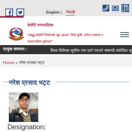
Skip to main content
English
नेपाली
बेलौरी नगरपालिका
"समृद्ध बेलौरी निर्माणको मूल आधार: दिगो कृषि, पर्यटन,व्यापार र
उत्थानशील पूर्वाधार"
प्रमुख समाचार::
विषय विशेषज्ञ सूचीमा नाम दर्ता गराउने सम्बन्धी संशोधित सूचना 
You are here
Home
» नरेश प्रसाद भट्ट
नरेश प्रसाद भट्ट
Designation: