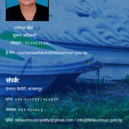
राजेन्द्र बिष्ट
सूचना अधिकारी
मोबाइल : ९८००६२६९७८
ई-मेल :
suchanaadhikari@belaurimun.gov.np
संपर्क:
ठेगाना: बेलौरी, कञ्चनपुर
फोन: ०९९-५८०२९२ / ५८०२२१
फ्याक्स: ०९९-५८००८३
इमेल:
belaurimunicipality@gmail.com
/
info@belaurimun.gov.np