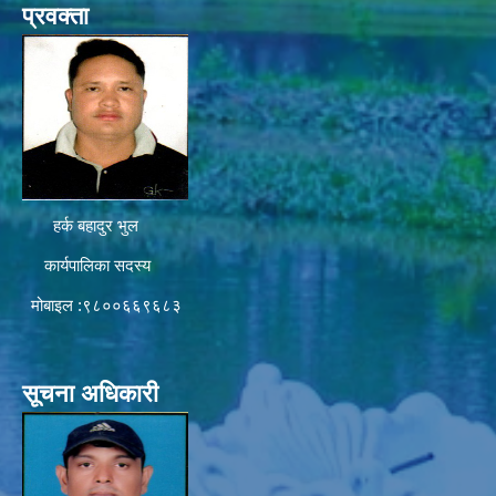
प्रवक्ता
हर्क बहादुर भुल
कार्यपालिका सदस्य
मोबाइल :९८००६६९६८३
सूचना अधिकारी