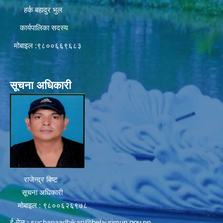
हर्क बहादुर भुल
कार्यपालिका सदस्य
मोबाइल :९८००६६९६८३
सूचना अधिकारी
राजेन्द्र बिष्ट
सूचना अधिकारी
मोबाइल : ९८००६२६९७८
ई-मेल :
suchanaadhikari@belaurimun.gov.np