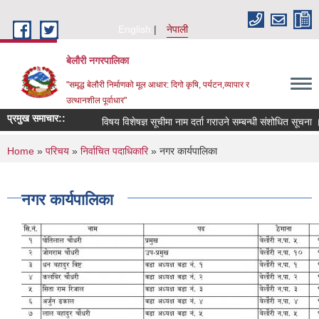
Skip to main content
English
नेपाली
बेलौरी नगरपालिका
"समृद्ध बेलौरी निर्माणको मूल आधार: दिगो कृषि, पर्यटन,व्यापार र
उत्थानशील पूर्वाधार"
प्रमुख समाचार::
विषय विशेषज्ञ सूचीमा नाम दर्ता गराउने सम्बन्धी संशोधित सूचना ।
You are here
Home
»
परिचय
»
निर्वाचित पदाधिकारि
» नगर कार्यपालिका
नगर कार्यपालिका