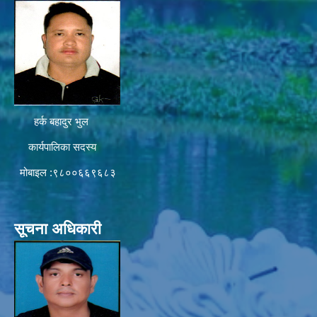
हर्क बहादुर भुल
कार्यपालिका सदस्य
मोबाइल :९८००६६९६८३
सूचना अधिकारी