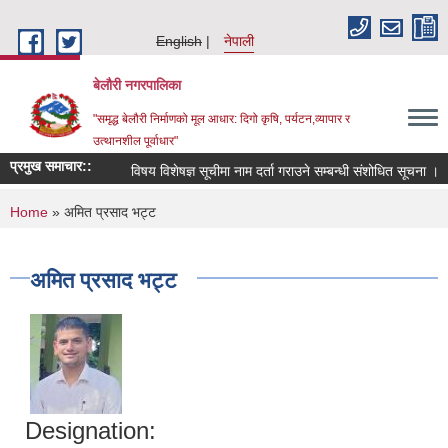
Skip to main content
English
नेपाली
बेलौरी नगरपालिका
"समृद्ध बेलौरी निर्माणको मूल आधार: दिगो कृषि, पर्यटन,व्यापार र
उत्थानशील पूर्वाधार"
प्रमुख समाचार::
विषय विशेषज्ञ सूचीमा नाम दर्ता गराउने सम्बन्धी संशोधित सूचना ।
You are here
Home
» अमित प्रसाद भट्ट
अमित प्रसाद भट्ट
Designation: