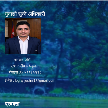
गुनासो सुन्ने अधिकारी
लोगराज जोशी
प्रशासकीय अधिकृत
मोबाइल :९८५११८१२३८
ई-मेल :
lograj.joshi81@gmail.com
प्रवक्ता