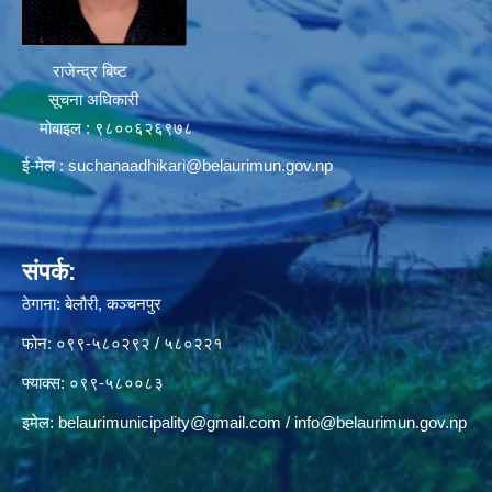
राजेन्द्र बिष्ट
सूचना अधिकारी
मोबाइल : ९८००६२६९७८
ई-मेल :
suchanaadhikari@belaurimun.gov.np
संपर्क:
ठेगाना: बेलौरी, कञ्चनपुर
फोन: ०९९-५८०२९२ / ५८०२२१
फ्याक्स: ०९९-५८००८३
इमेल:
belaurimunicipality@gmail.com
/
info@belaurimun.gov.np