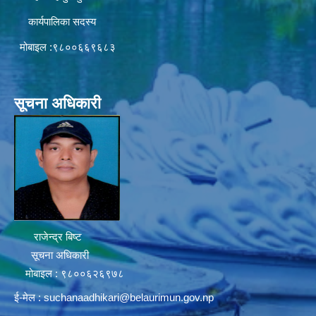
कार्यपालिका सदस्य
मोबाइल :९८००६६९६८३
सूचना अधिकारी
राजेन्द्र बिष्ट
सूचना अधिकारी
मोबाइल : ९८००६२६९७८
ई-मेल :
suchanaadhikari@belaurimun.gov.np