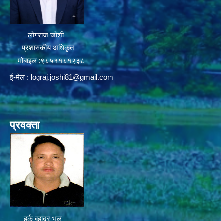
लोगराज जोशी
प्रशासकीय अधिकृत
मोबाइल :९८५११८१२३८
ई-मेल :
lograj.joshi81@gmail.com
प्रवक्ता
हर्क बहादुर भुल