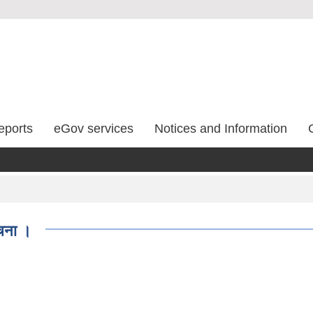
eports
eGov services
Notices and Information
ूचना ।