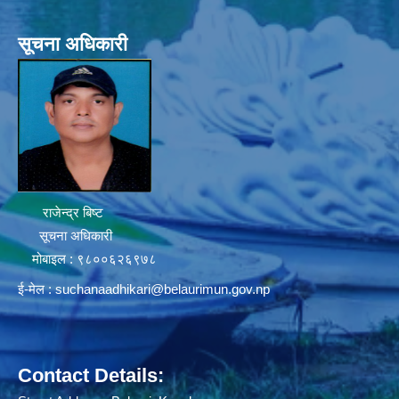
सूचना अधिकारी
राजेन्द्र बिष्ट
सूचना अधिकारी
मोबाइल : ९८००६२६९७८
ई-मेल :
suchanaadhikari@belaurimun.gov.np
Contact Details: