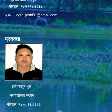
मोबाइल :९८५११८१२३८
ई-मेल :
lograj.joshi81@gmail.com
प्रवक्ता
हर्क बहादुर भुल
कार्यपालिका सदस्य
मोबाइल :९८००६६९६८३