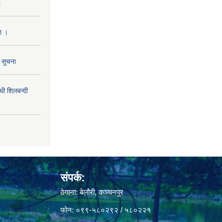
।
ा ।
ो सुचना
 शिलबन्दी
संपर्क:
ठेगाना: बेलौरी, कञ्चनपुर
फोन: ०९९-५८०२९२ / ५८०२२१