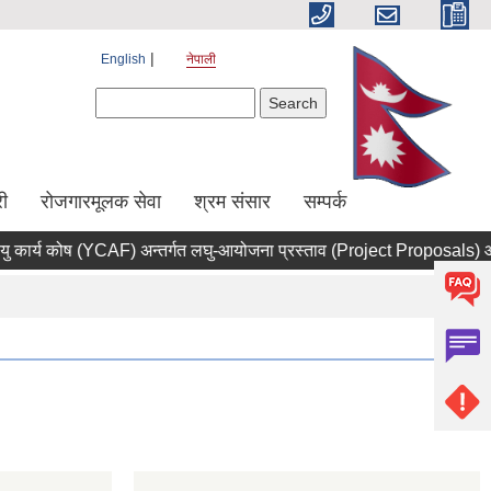
English
नेपाली
Search form
Search
ी
रोजगारमूलक सेवा
श्रम संसार
सम्पर्क
र्य कोष (YCAF) अन्तर्गत लघु-आयोजना प्रस्ताव (Project Proposals) आह्वान 