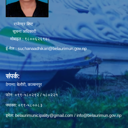
राजेन्द्र बिष्ट
सूचना अधिकारी
मोबाइल : ९८००६२६९७८
ई-मेल :
suchanaadhikari@belaurimun.gov.np
संपर्क:
ठेगाना: बेलौरी, कञ्चनपुर
फोन: ०९९-५८०२९२ / ५८०२२१
फ्याक्स: ०९९-५८००८३
इमेल:
belaurimunicipality@gmail.com
/
info@belaurimun.gov.np