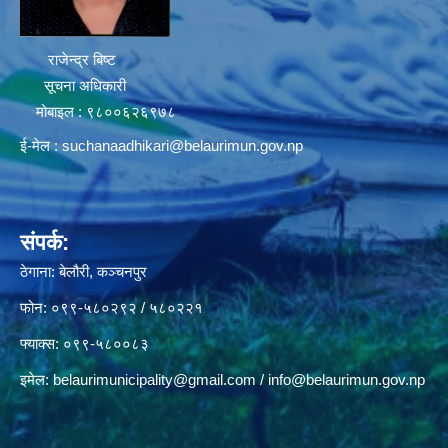
राजेन्द्र बिष्ट
सूचना अधिकारी
मोबाइल : ९८००६२६९७८
ई-मेल :
suchanaadhikari@belaurimun.gov.np
संपर्क:
ठेगाना: बेलौरी, कञ्चनपुर
फोन: ०९९-५८०२९२ / ५८०२२१
फ्याक्स: ०९९-५८००८३
इमेल:
belaurimunicipality@gmail.com
/
info@belaurimun.gov.np