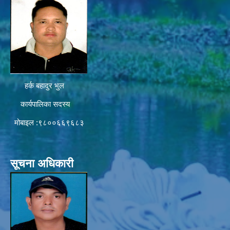
हर्क बहादुर भुल
कार्यपालिका सदस्य
मोबाइल :९८००६६९६८३
सूचना अधिकारी