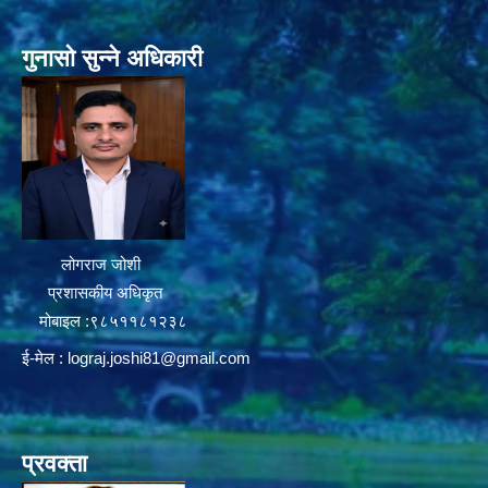
गुनासो सुन्ने अधिकारी
लोगराज जोशी
प्रशासकीय अधिकृत
मोबाइल :९८५११८१२३८
ई-मेल :
lograj.joshi81@gmail.com
प्रवक्ता