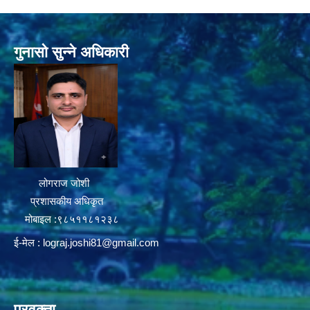
गुनासो सुन्ने अधिकारी
लोगराज जोशी
प्रशासकीय अधिकृत
मोबाइल :९८५११८१२३८
ई-मेल :
lograj.joshi81@gmail.com
प्रवक्ता