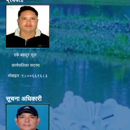
हर्क बहादुर भुल
कार्यपालिका सदस्य
मोबाइल :९८००६६९६८३
सूचना अधिकारी