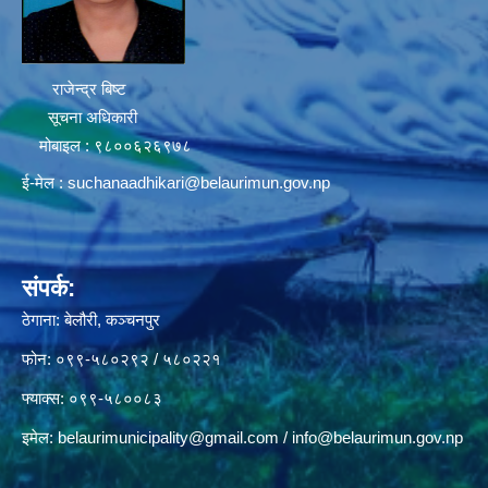
राजेन्द्र बिष्ट
सूचना अधिकारी
मोबाइल : ९८००६२६९७८
ई-मेल :
suchanaadhikari@belaurimun.gov.np
संपर्क:
ठेगाना: बेलौरी, कञ्चनपुर
फोन: ०९९-५८०२९२ / ५८०२२१
फ्याक्स: ०९९-५८००८३
इमेल:
belaurimunicipality@gmail.com
/
info@belaurimun.gov.np