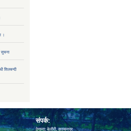
।
ा ।
ो सुचना
 शिलबन्दी
संपर्क:
ठेगाना: बेलौरी, कञ्चनपुर