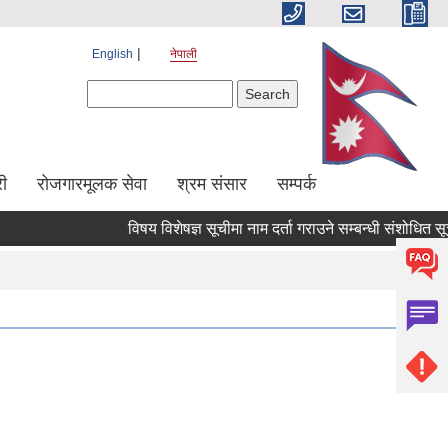
English
नेपाली
Search form
Search
ी
रोजगारमूलक सेवा
श्रम संसार
सम्पर्क
विषय विशेषज्ञ सूचीमा नाम दर्ता गराउने सम्बन्धी संशोधित सूचना