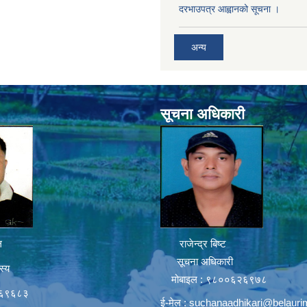
दरभाउपत्र आह्वानको सूचना ।
अन्य
सूचना अधिकारी
ल
राजेन्द्र बिष्ट
सूचना अधिकारी
स्य
मोबाइल : ९८००६२६९७८
६६९६८३
ई-मेल :
suchanaadhikari@belauri