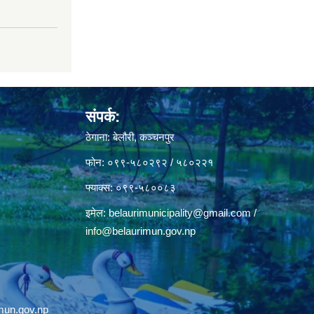
संपर्क:
ठेगाना: बेलौरी, कञ्चनपुर
फोन: ०९९-५८०२९२ / ५८०२२१
फ्याक्स: ०९९-५८००८३
इमेल:
belaurimunicipality@gmail.com
/
info@belaurimun.gov.np
mun.gov.np