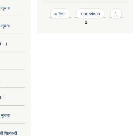
ो सूचना
Pages
« first
‹ previous
1
2
ो सूचना
ना ।।
।
ा ।
ो सुचना
 शिलबन्दी