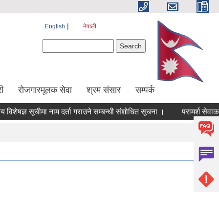
English
नेपाली
Search form
Search
ी
रोजगारमूलक सेवा
श्रम संसार
सम्पर्क
ेषज्ञ सूचीमा नाम दर्ता गराउने सम्बन्धी संशोधित सूचना ।
परामर्श सेवाका ला