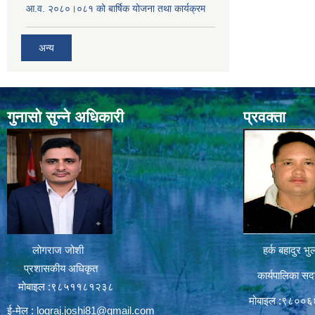
आ.व. २०८०।०८१ को बार्षिक योजना तथा कार्यक्रम
अन्य
गुनासो सुन्ने अधिकारी
प्रवक्ता
लोगराज जोशी
हर्क बहादुर भु
प्रशासकीय अधिकृत
कार्यपालिका सद
मोबाइल :९८५११८१२३८
मोबाइल :९८००
ई-मेल :
lograj.joshi81@gmail.com