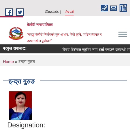
Skip to main content
English
नेपाली
बेलौरी नगरपालिका
"समृद्ध बेलौरी निर्माणको मूल आधार: दिगो कृषि, पर्यटन,व्यापार र
उत्थानशील पूर्वाधार"
प्रमुख समाचार::
विषय विशेषज्ञ सूचीमा नाम दर्ता गराउने सम्बन्धी संशोध
You are here
Home
» इन्द्रा गुरुङ
इन्द्रा गुरुङ
Designation: