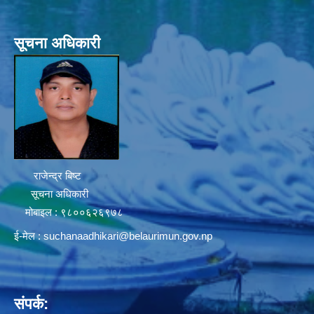
सूचना अधिकारी
राजेन्द्र बिष्ट
सूचना अधिकारी
मोबाइल : ९८००६२६९७८
ई-मेल :
suchanaadhikari@belaurimun.gov.np
संपर्क: