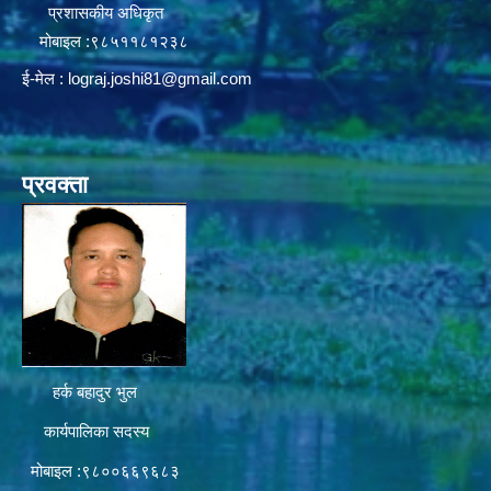
प्रशासकीय अधिकृत
मोबाइल :९८५११८१२३८
ई-मेल :
lograj.joshi81@gmail.com
प्रवक्ता
हर्क बहादुर भुल
कार्यपालिका सदस्य
मोबाइल :९८००६६९६८३