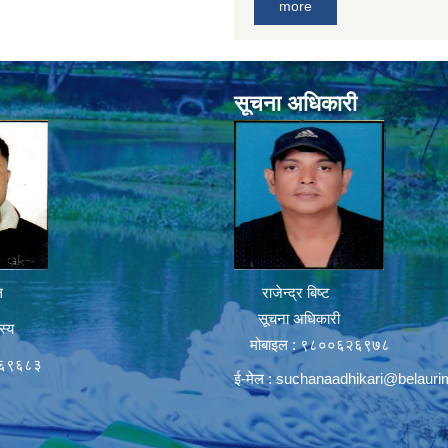
more
सूचना अधिकारी
ल
राजेन्द्र बिष्ट
सूचना अधिकारी
स्य
मोबाइल : ९८००६२६९७८
६६९६८३
ई-मेल :
suchanaadhikari@belauri