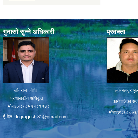
गुनासो सुन्ने अधिकारी
प्रवक्ता
लोगराज जोशी
हर्क बहादुर भु
प्रशासकीय अधिकृत
कार्यपालिका सद
मोबाइल :९८५११८१२३८
मोबाइल :९८००
ई-मेल :
lograj.joshi81@gmail.com