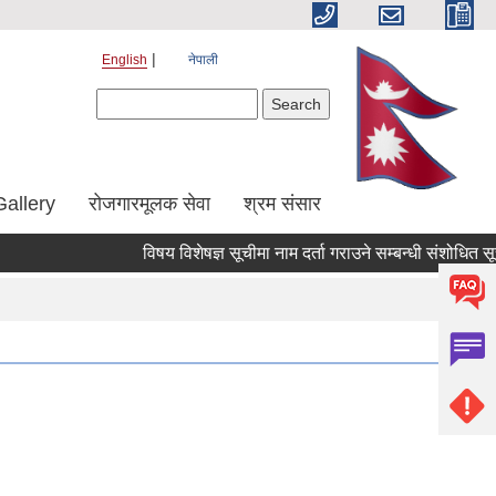
English
नेपाली
Search form
Search
Gallery
रोजगारमूलक सेवा
श्रम संसार
विषय विशेषज्ञ सूचीमा नाम दर्ता गराउने सम्बन्धी संशोधित सूचना ।