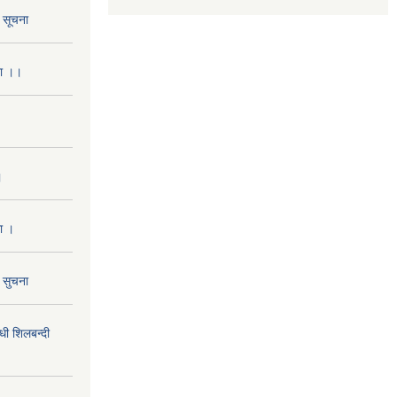
ो सूचना
ना ।।
।
ा ।
ो सुचना
 शिलबन्दी