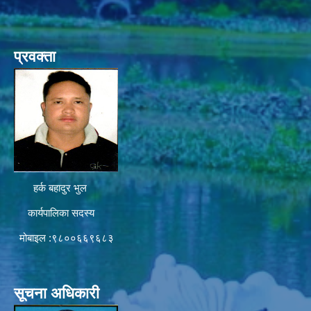
प्रवक्ता
हर्क बहादुर भुल
कार्यपालिका सदस्य
मोबाइल :९८००६६९६८३
सूचना अधिकारी