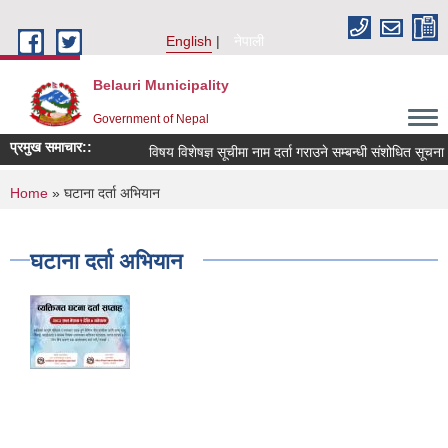
Skip to main content
English
नेपाली
Belauri Municipality
Government of Nepal
प्रमुख समाचार::
विषय विशेषज्ञ सूचीमा नाम दर्ता गराउने सम्बन्धी संशोधित सूचना ।
You are here
Home
» घटाना दर्ता अभियान
घटाना दर्ता अभियान