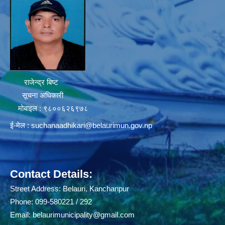
राजेन्द्र बिष्ट
सूचना अधिकारी
मोबाइल : ९८००६२६९७८
ई-मेल :
suchanaadhikari@belaurimun.gov.np
Contact Details:
Street Address: Belauri, Kanchanpur
Phone: 099-580221 / 292
Email:
belaurimunicipality@gmail.com