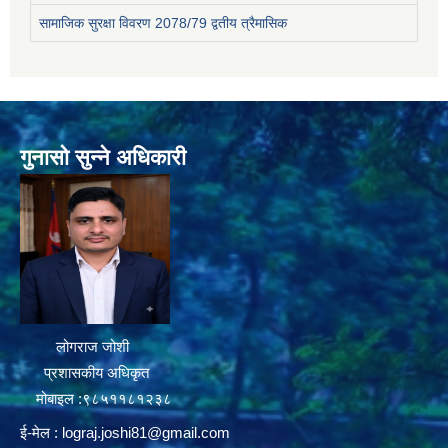
सामाजिक सुरक्षा विवरण 2078/79 द्वतीय त्रैमासिक
गुनासो सुन्ने अधिकारी
लोगराज जोशी
प्रशासकीय अधिकृत
मोबाइल :९८५११८१२३८
ई-मेल :
lograj.joshi81@gmail.com