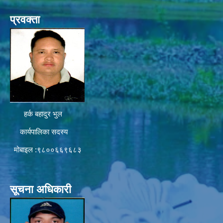
प्रवक्ता
हर्क बहादुर भुल
कार्यपालिका सदस्य
मोबाइल :९८००६६९६८३
सूचना अधिकारी