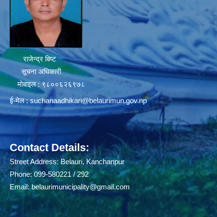
राजेन्द्र बिष्ट
सूचना अधिकारी
मोबाइल : ९८००६२६९७८
ई-मेल :
suchanaadhikari@belaurimun.gov.np
Contact Details:
Street Address: Belauri, Kanchanpur
Phone: 099-580221 / 292
Email:
belaurimunicipality@gmail.com