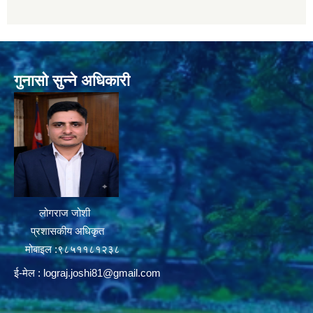
गुनासो सुन्ने अधिकारी
लोगराज जोशी
प्रशासकीय अधिकृत
मोबाइल :९८५११८१२३८
ई-मेल :
lograj.joshi81@gmail.com