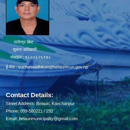
राजेन्द्र बिष्ट
सूचना अधिकारी
मोबाइल : ९८००६२६९७८
ई-मेल :
suchanaadhikari@belaurimun.gov.np
Contact Details:
Street Address: Belauri, Kanchanpur
Phone: 099-580221 / 292
Email:
belaurimunicipality@gmail.com