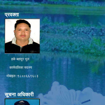
प्रवक्ता
हर्क बहादुर भुल
कार्यपालिका सदस्य
मोबाइल :९८००६६९६८३
सूचना अधिकारी