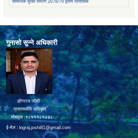
सामाजिक सुरक्षा विवरण 2078/79 द्वतीय त्रैमासिक
गुनासो सुन्ने अधिकारी
लोगराज जोशी
प्रशासकीय अधिकृत
मोबाइल :९८५११८१२३८
ई-मेल :
lograj.joshi81@gmail.com