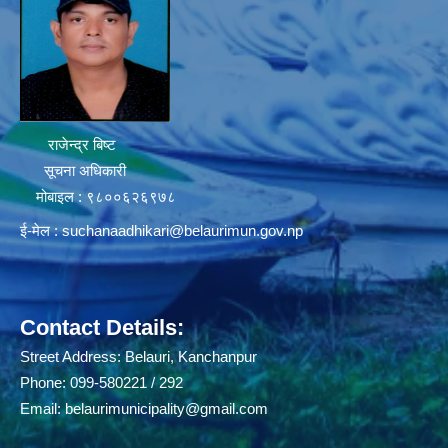
राजेन्द्र बिष्ट
सूचना अधिकारी
मोबाइल : ९८००६२६९७८
ई-मेल :
suchanaadhikari@belaurimun.gov.np
Contact Details:
Street Address: Belauri, Kanchanpur
Phone: 099-580221 / 292
Email:
belaurimunicipality@gmail.com