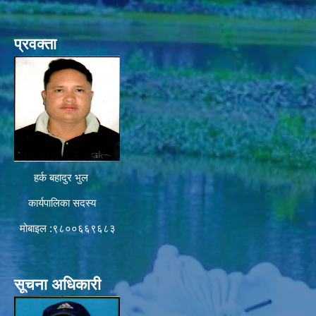
प्रवक्ता
हर्क बहादुर भुल
कार्यपालिका सदस्य
मोबाइल :९८००६६९६८३
सूचना अधिकारी