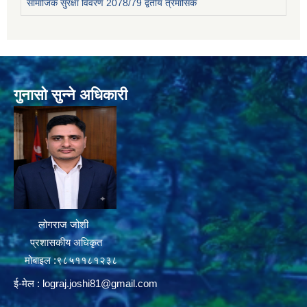
सामाजिक सुरक्षा विवरण 2078/79 द्वतीय त्रैमासिक
गुनासो सुन्ने अधिकारी
लोगराज जोशी
प्रशासकीय अधिकृत
मोबाइल :९८५११८१२३८
ई-मेल :
lograj.joshi81@gmail.com