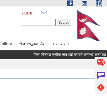
English
नेपाली
Search form
Search
Gallery
रोजगारमूलक सेवा
श्रम संसार
विषय विशेषज्ञ सूचीमा नाम दर्ता गराउने सम्बन्धी संशोधित सूच