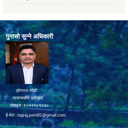
गुनासो सुन्ने अधिकारी
लोगराज जोशी
प्रशासकीय अधिकृत
मोबाइल :९८५११८१२३८
ई-मेल :
lograj.joshi81@gmail.com