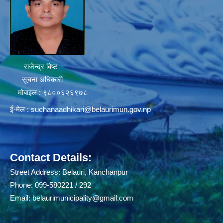
राजेन्द्र बिष्ट
सूचना अधिकारी
मोबाइल : ९८००६२६९७८
ई-मेल :
suchanaadhikari@belaurimun.gov.np
Contact Details:
Street Address: Belauri, Kanchanpur
Phone: 099-580221 / 292
Email:
belaurimunicipality@gmail.com