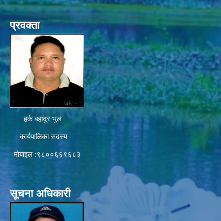
प्रवक्ता
हर्क बहादुर भुल
कार्यपालिका सदस्य
मोबाइल :९८००६६९६८३
सूचना अधिकारी