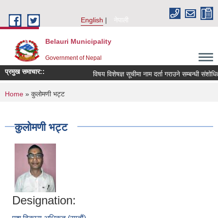
Skip to main content
English
नेपाली
Belauri Municipality
Government of Nepal
प्रमुख समाचार::
विषय विशेषज्ञ सूचीमा नाम दर्ता गराउने सम्बन्धी संशोधित सू
You are here
Home
» कुलोमणी भट्ट
कुलोमणी भट्ट
Designation: