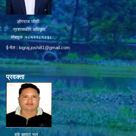
लोगराज जोशी
प्रशासकीय अधिकृत
मोबाइल :९८५११८१२३८
ई-मेल :
lograj.joshi81@gmail.com
प्रवक्ता
हर्क बहादुर भुल