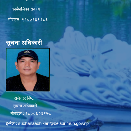
कार्यपालिका सदस्य
मोबाइल :९८००६६९६८३
सूचना अधिकारी
राजेन्द्र बिष्ट
सूचना अधिकारी
मोबाइल : ९८००६२६९७८
ई-मेल :
suchanaadhikari@belaurimun.gov.np