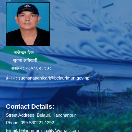
राजेन्द्र बिष्ट
सूचना अधिकारी
मोबाइल : ९८००६२६९७८
ई-मेल :
suchanaadhikari@belaurimun.gov.np
Contact Details:
Street Address: Belauri, Kanchanpur
Phone: 099-580221 / 292
Email:
belaurimunicipality@gmail.com