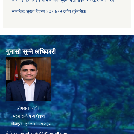
आ.व. २०८०।०८१ मा सामाजिक सुरक्षा भत्ता पाउने व्यक्तिहरुको विवरण
सामाजिक सुरक्षा विवरण 2078/79 द्वतीय त्रैमासिक
गुनासो सुन्ने अधिकारी
लोगराज जोशी
प्रशासकीय अधिकृत
मोबाइल :९८५११८१२३८
ई-मेल :
lograj.joshi81@gmail.com