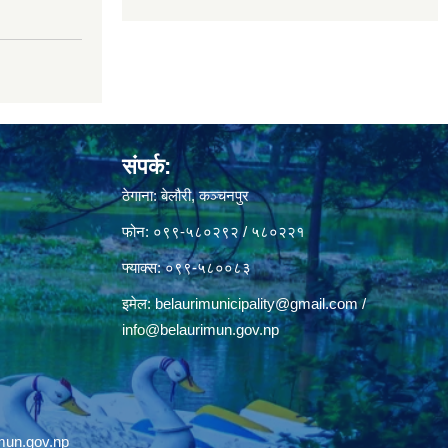
संपर्क:
ठेगाना: बेलौरी, कञ्चनपुर
फोन: ०९९-५८०२९२ / ५८०२२१
फ्याक्स: ०९९-५८००८३
इमेल:
belaurimunicipality@gmail.com
/
info@belaurimun.gov.np
mun.gov.np