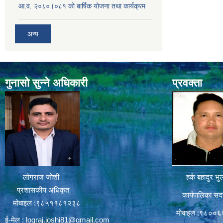
आ.व. २०८०।०८१ को बार्षिक योजना तथा कार्यक्रम
अन्य
गुनासो सुन्ने अधिकारी
प्रवक्ता
लोगराज जोशी
हर्क बहादुर भु
प्रशासकीय अधिकृत
कार्यपालिका सद
मोबाइल :९८५११८१२३८
मोबाइल :९८००
ई-मेल :
lograj.joshi81@gmail.com