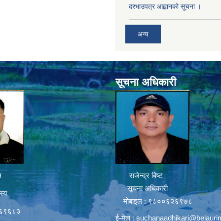
दरभाउपत्र आह्वानको सूचना ।
अन्य
सूचना अधिकारी
ल
राजेन्द्र बिष्ट
सूचना अधिकारी
स्य
मोबाइल : ९८००६२६९७८
६६९६८३
ई-मेल :
suchanaadhikari@belauri