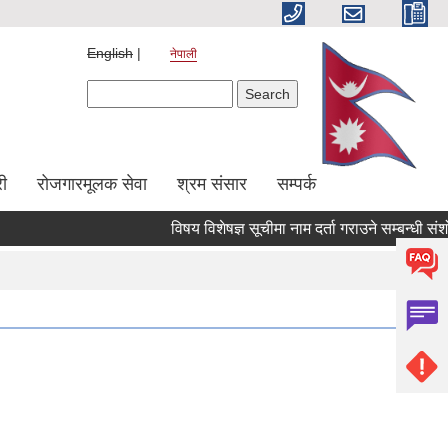
English
नेपाली
Search form
Search
ी
रोजगारमूलक सेवा
श्रम संसार
सम्पर्क
विषय विशेषज्ञ सूचीमा नाम दर्ता गराउने सम्बन्धी संशोधि